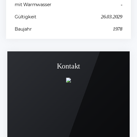
mit Warmwasser
-
Gültigkeit
26.03.2029
Baujahr
1978
Kontakt