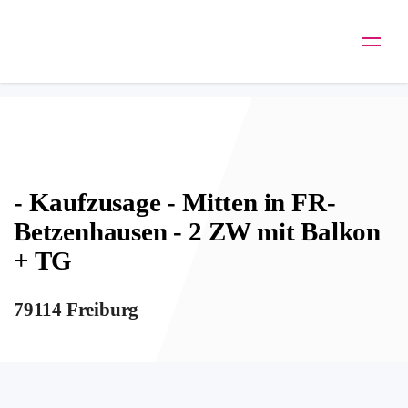
– Kaufzusage – Mitten in FR-Betzenhausen
Togg
– 2 ZW mit Balkon + TG
O
navi
b
j
e
k
- Kaufzusage - Mitten in FR-
t
Betzenhausen - 2 ZW mit Balkon
k
+ TG
a
79114 Freiburg
t
e
g